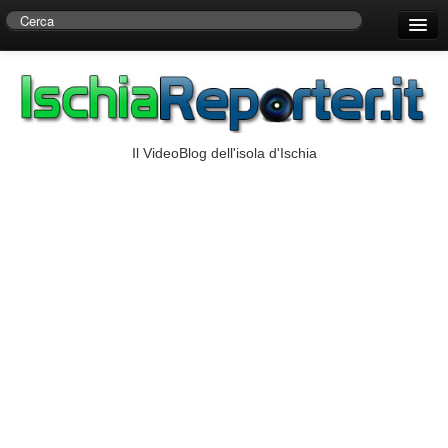
Home
Centro di Ricerche Storiche D’Ambra
Numeri Utili
Il VideoBlog dell'isola d'Ischia