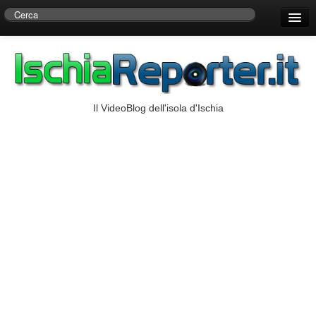
Home
Centro di Ricerche Storiche D’Ambra
Numeri Utili
Il VideoBlog dell'isola d'Ischia