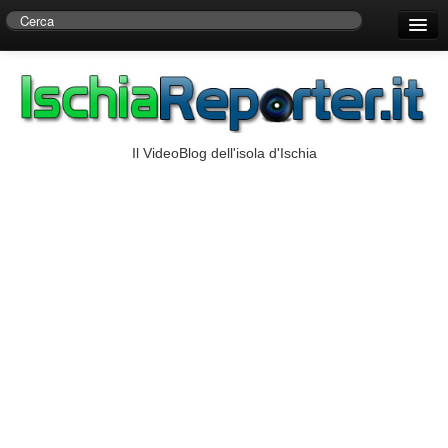
Home
Centro di Ricerche Storiche D’Ambra
Numeri Utili
Il VideoBlog dell'isola d'Ischia