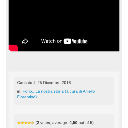
Caricato il: 25 Dicembre 2016
in:
Forio...La nostra storia (a cura di Aniello
Fiorentino)
(
2
votes, average:
4,50
out of 5)