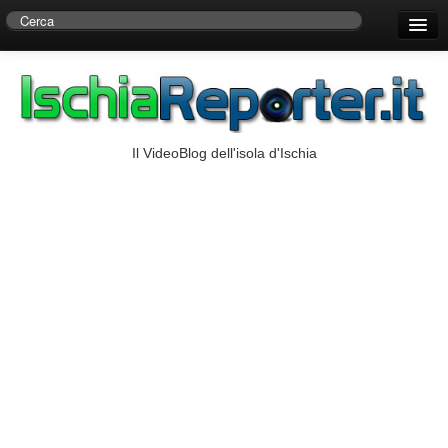
Home
Centro di Ricerche Storiche D’Ambra
Numeri Utili
Il VideoBlog dell'isola d'Ischia