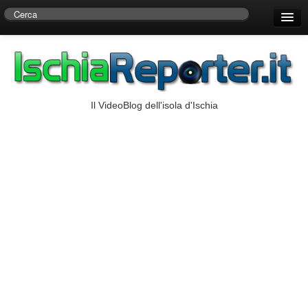
Home
Centro di Ricerche Storiche D’Ambra
Numeri Utili
Il VideoBlog dell'isola d'Ischia