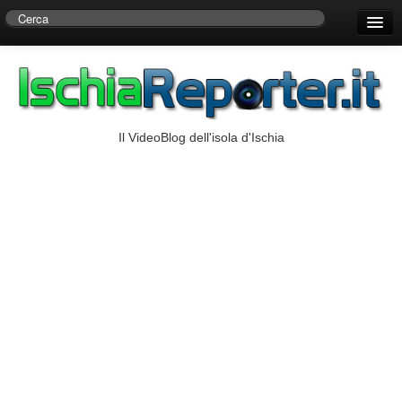
Home
Centro di Ricerche Storiche D’Ambra
Numeri Utili
Il VideoBlog dell'isola d'Ischia