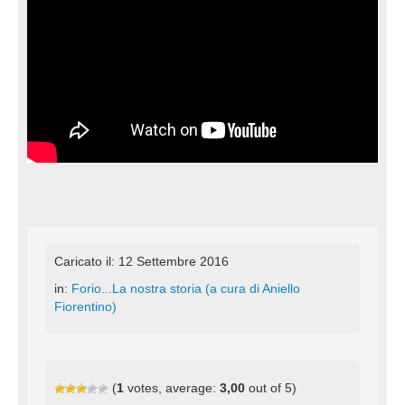
Caricato il: 12 Settembre 2016
in:
Forio...La nostra storia (a cura di Aniello
Fiorentino)
(
1
votes, average:
3,00
out of 5)