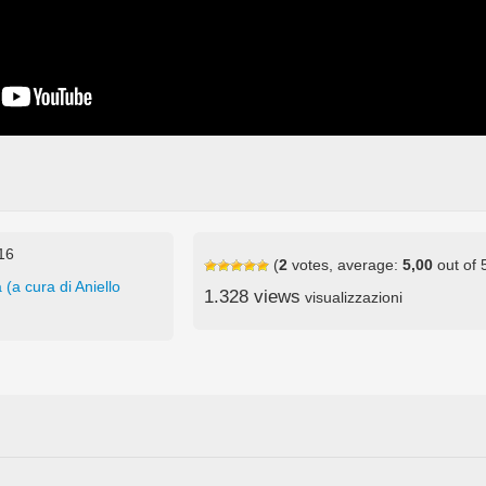
016
(
2
votes, average:
5,00
out of 
 (a cura di Aniello
1.328 views
visualizzazioni