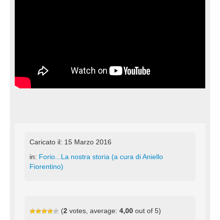
Caricato il: 15 Marzo 2016
in:
Forio...La nostra storia (a cura di Aniello
Fiorentino)
(
2
votes, average:
4,00
out of 5)