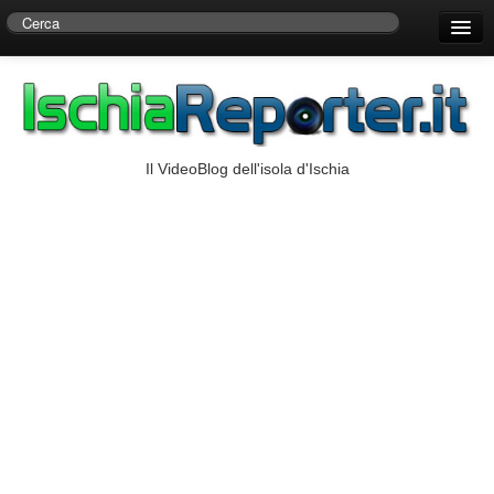
Home
Centro di Ricerche Storiche D’Ambra
Numeri Utili
Il VideoBlog dell'isola d'Ischia