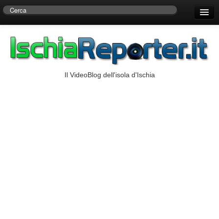
Home
Centro di Ricerche Storiche D’Ambra
Numeri Utili
Il VideoBlog dell'isola d'Ischia