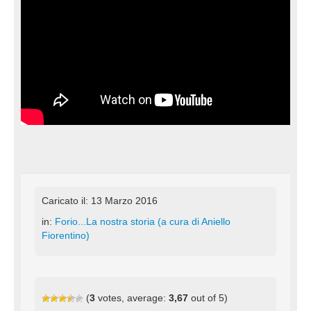
Caricato il: 13 Marzo 2016
in:
Forio...La nostra storia (a cura di Aniello
Fiorentino)
(
3
votes, average:
3,67
out of 5)