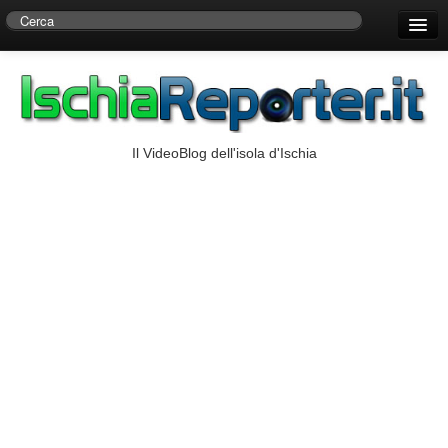
Home
Centro di Ricerche Storiche D’Ambra
Numeri Utili
Il VideoBlog dell'isola d'Ischia