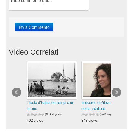
Video Correlati
L’isola d’Ischia dei tempi che
In ricordo di Giovanni Verde,
furono.
poeta, scrittore,
(No Ratings Yet)
(No Ratings Yet)
402 views
348 views
visualizzazioni
visualizzazioni