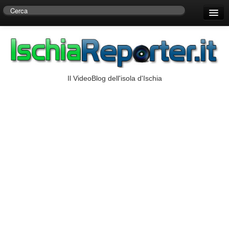
Home
Centro di Ricerche Storiche D’Ambra
Numeri Utili
Il VideoBlog dell'isola d'Ischia