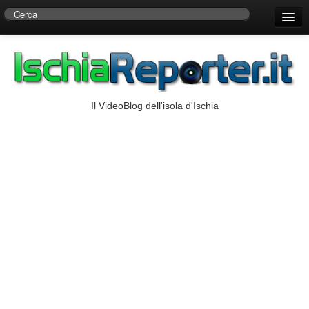
Home
Centro di Ricerche Storiche D’Ambra
Numeri Utili
Il VideoBlog dell'isola d'Ischia