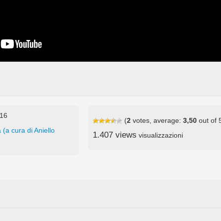
016
(
2
votes, average:
3,50
out of 
 (a cura di Aniello
1.407 views
visualizzazioni