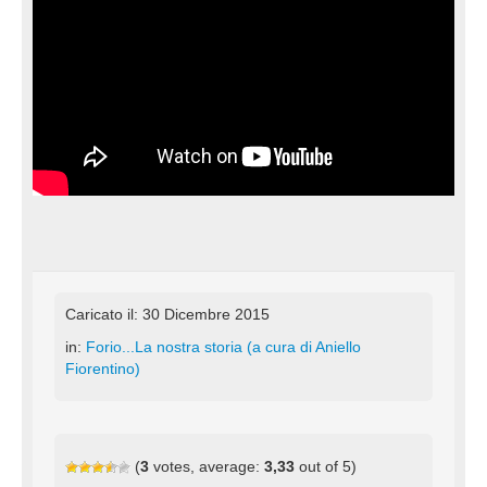
Caricato il: 30 Dicembre 2015
in:
Forio...La nostra storia (a cura di Aniello
Fiorentino)
(
3
votes, average:
3,33
out of 5)