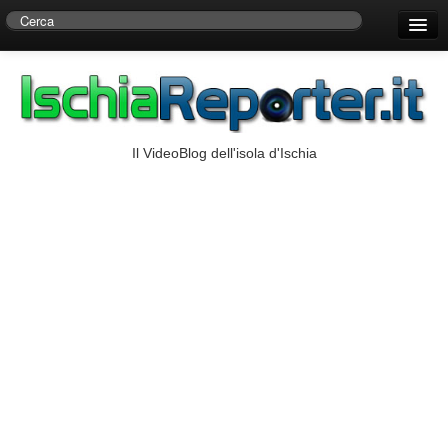
Home
Centro di Ricerche Storiche D’Ambra
Numeri Utili
Il VideoBlog dell'isola d'Ischia