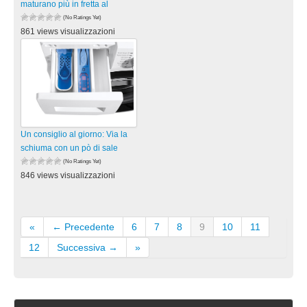
maturano più in fretta al
(No Ratings Yet)
861 views visualizzazioni
Un consiglio al giorno: Via la
schiuma con un pò di sale
(No Ratings Yet)
846 views visualizzazioni
«
← Precedente
6
7
8
9
10
11
12
Successiva →
»