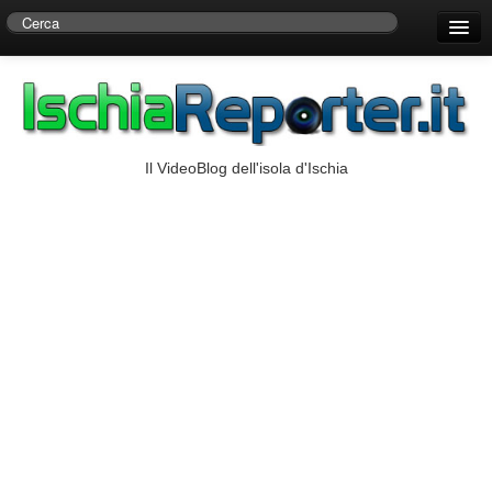
Home
Centro di Ricerche Storiche D’Ambra
Numeri Utili
Il VideoBlog dell'isola d'Ischia