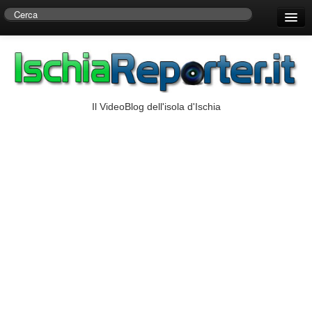
Home
Centro di Ricerche Storiche D’Ambra
Numeri Utili
Il VideoBlog dell'isola d'Ischia