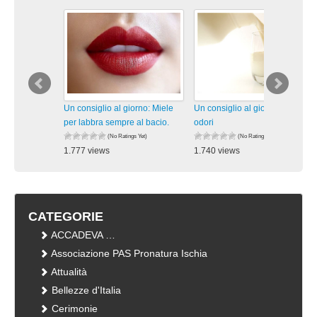
Un consiglio al giorno: Miele
Un consiglio al giorno: Addio
per labbra sempre al bacio.
odori
(No Ratings Yet)
(No Ratings Yet)
1.777 views
1.740 views
visualizzazioni
visualizzazioni
CATEGORIE
ACCADEVA …
Associazione PAS Pronatura Ischia
Attualità
Bellezze d'Italia
Cerimonie