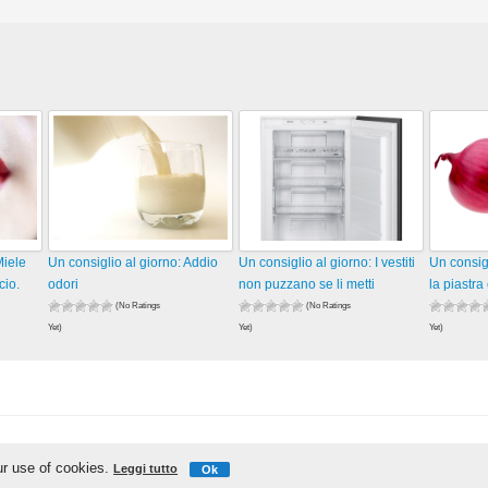
Miele
Un consiglio al giorno: Addio
Un consiglio al giorno: I vestiti
Un consigl
cio.
odori
non puzzano se li metti
la piastra
(No Ratings
(No Ratings
Yet)
Yet)
Yet)
1.733 views
1.858 views
1.733 vie
visualizzazioni
visualizzazioni
visualizza
IschiaReporter.it - Curato da
Pietro Coppa
ur use of cookies.
Leggi tutto
Ok
Realizzato da
Gianmaria D'Ambra