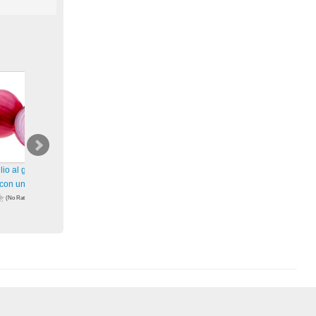
io al giorno: Pulisci
Un consiglio al giorno: Olio per
Un consiglio al giorno: Addi
 con una cipolla
la carta
brufoli con il pomodoro
(No Ratings
(No Ratings
(No Ratings
Yet)
Yet)
ws
1.689 views
1.796 views
zioni
visualizzazioni
visualizzazioni