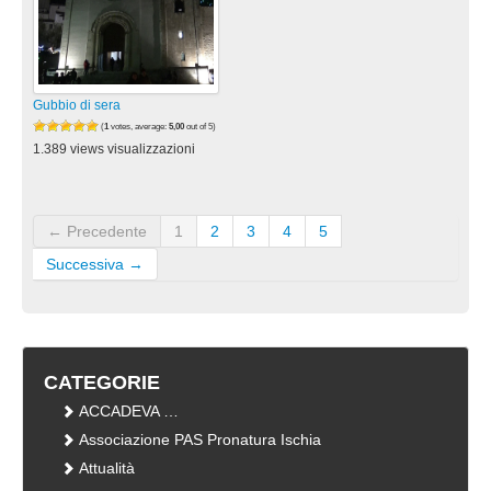
Gubbio di sera
(
1
votes, average:
5,00
out of 5)
1.389 views visualizzazioni
← Precedente
1
2
3
4
5
Successiva →
CATEGORIE
ACCADEVA …
Associazione PAS Pronatura Ischia
Attualità