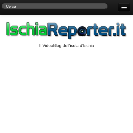
Home
Centro di Ricerche Storiche D’Ambra
Numeri Utili
Il VideoBlog dell'isola d'Ischia