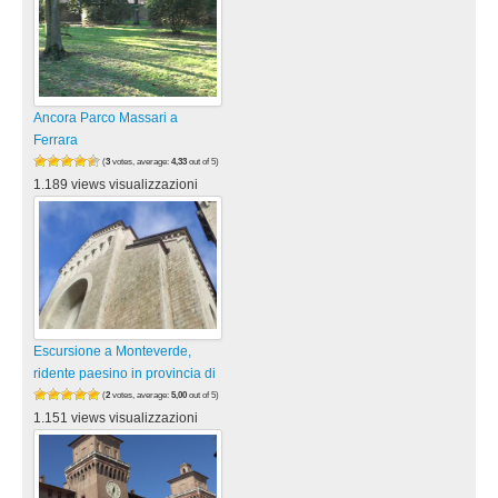
Ancora Parco Massari a
Ferrara
(
3
votes, average:
4,33
out of 5)
1.189 views visualizzazioni
Escursione a Monteverde,
ridente paesino in provincia di
(
2
votes, average:
5,00
out of 5)
1.151 views visualizzazioni