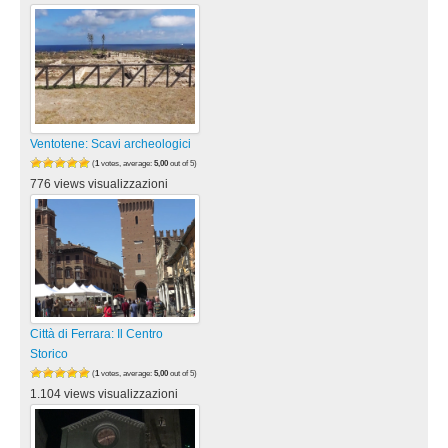
Ventotene: Scavi archeologici
(
1
votes, average:
5,00
out of 5)
776 views visualizzazioni
Città di Ferrara: Il Centro
Storico
(
1
votes, average:
5,00
out of 5)
1.104 views visualizzazioni