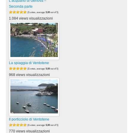
L’acquario di Genova –
Seconda parte
(
1
votes, average:
5,00
out of 5)
1.084 views visualizzazioni
La spiaggia di Ventotene
(
1
votes, average:
5,00
out of 5)
968 views visualizzazioni
Il porticciolo di Ventotene
(
1
votes, average:
5,00
out of 5)
770 views visualizzazioni