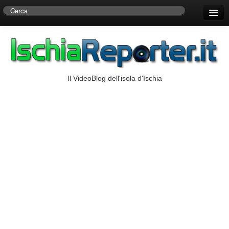
Home
Centro di Ricerche Storiche D’Ambra
Numeri Utili
Il VideoBlog dell'isola d'Ischia