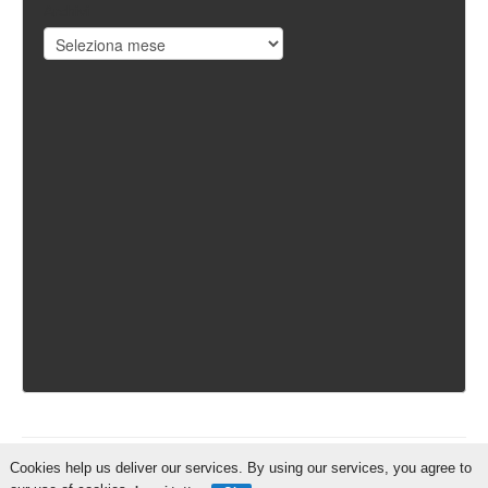
Archivi
Cookies help us deliver our services. By using our services, you agree to
IschiaReporter.it - Curato da
Pietro Coppa