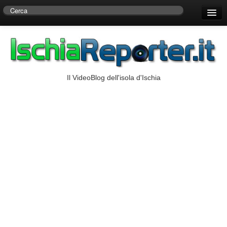
Home
Centro di Ricerche Storiche D’Ambra
Numeri Utili
Il VideoBlog dell'isola d'Ischia