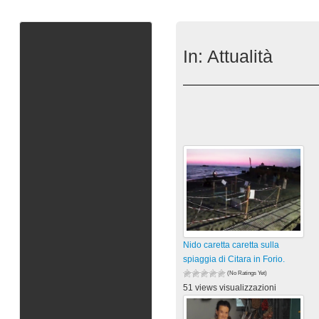
In:
Attualità
Nido caretta caretta sulla
spiaggia di Citara in Forio.
(No Ratings Yet)
51 views visualizzazioni