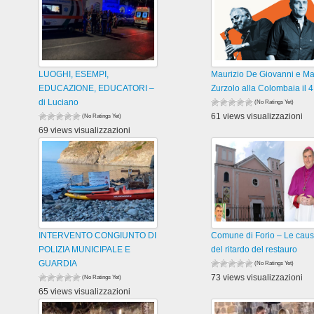
LUOGHI, ESEMPI,
Maurizio De Giovanni e M
EDUCAZIONE, EDUCATORI –
Zurzolo alla Colombaia il 4
di Luciano
(No Ratings Yet)
61 views visualizzazioni
(No Ratings Yet)
69 views visualizzazioni
INTERVENTO CONGIUNTO DI
Comune di Forio – Le cau
POLIZIA MUNICIPALE E
del ritardo del restauro
GUARDIA
(No Ratings Yet)
73 views visualizzazioni
(No Ratings Yet)
65 views visualizzazioni