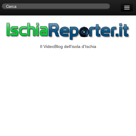
Home
Centro di Ricerche Storiche D’Ambra
Numeri Utili
Il VideoBlog dell'isola d'Ischia