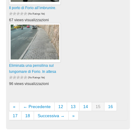
Il porto di Forio all’imbrunire.
(No Ratings Yet)
67 views visualizzazioni
Eliminata una pensilina sul
lungomare di Forio. In attesa
(No Ratings Yet)
96 views visualizzazioni
«
← Precedente
12
13
14
15
16
17
18
Successiva →
»