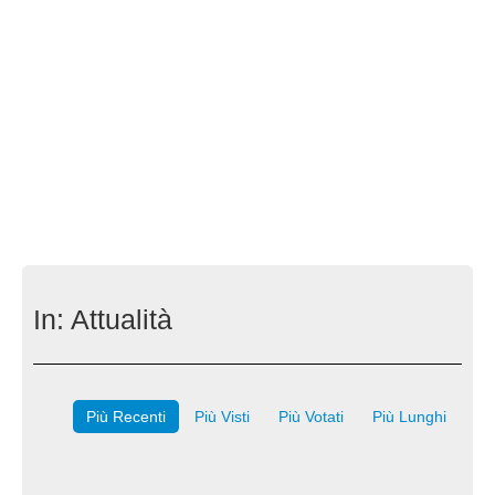
In:
Attualità
Più Recenti
Più Visti
Più Votati
Più Lunghi