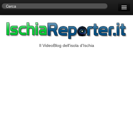
Home
Centro di Ricerche Storiche D’Ambra
Numeri Utili
Il VideoBlog dell'isola d'Ischia