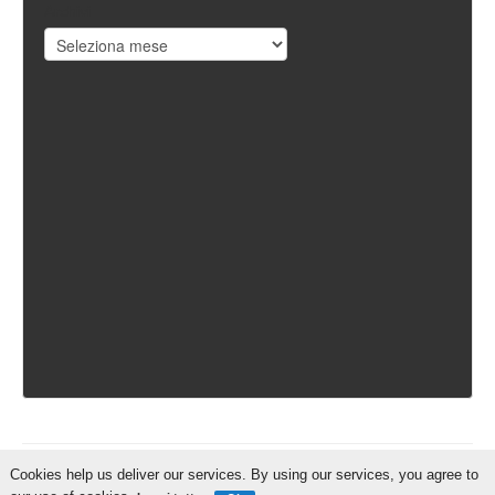
Archivi
Cookies help us deliver our services. By using our services, you agree to
IschiaReporter.it - Curato da
Pietro Coppa