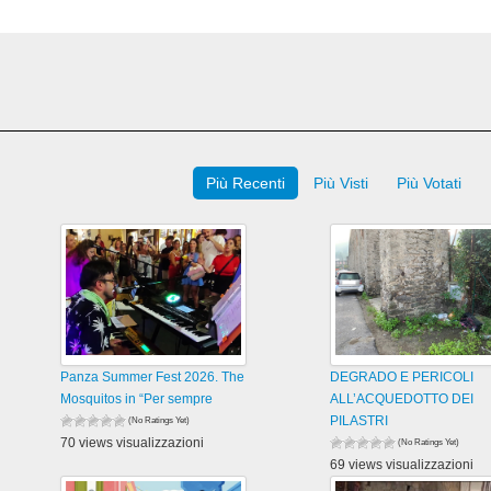
Più Recenti
Più Visti
Più Votati
Panza Summer Fest 2026. The
DEGRADO E PERICOLI
Mosquitos in “Per sempre
ALL’ACQUEDOTTO DEI
PILASTRI
(No Ratings Yet)
70 views visualizzazioni
(No Ratings Yet)
69 views visualizzazioni