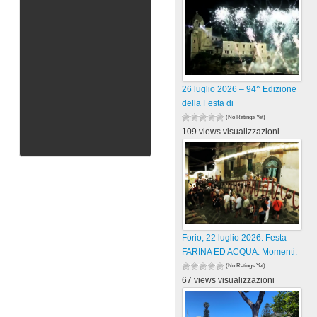
26 luglio 2026 – 94^ Edizione
della Festa di
(No Ratings Yet)
109 views visualizzazioni
Forio, 22 luglio 2026. Festa
FARINA ED ACQUA. Momenti.
(No Ratings Yet)
67 views visualizzazioni