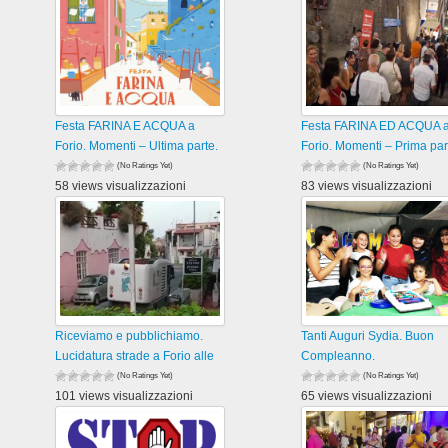
Festa FARINA E ACQUA a
Festa FARINA ED ACQUA 
Forio. Momenti – Ultima parte.
Forio. Momenti – Prima par
(No Ratings Yet)
(No Ratings Yet)
58 views visualizzazioni
83 views visualizzazioni
Riceviamo e pubblichiamo.
Tanti Auguri Sydia. Buon
Lucidatura strade a Forio alle
Compleanno.
(No Ratings Yet)
(No Ratings Yet)
101 views visualizzazioni
65 views visualizzazioni