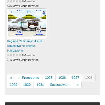
(No Ratings Yet)
576 views visualizzazioni
Regione Campania: Misure
contenitive nel settore
balneazione
(No Ratings Yet)
735 views visualizzazioni
«
← Precedente
1025
1026
1027
1028
1029
1030
1031
Successiva →
»