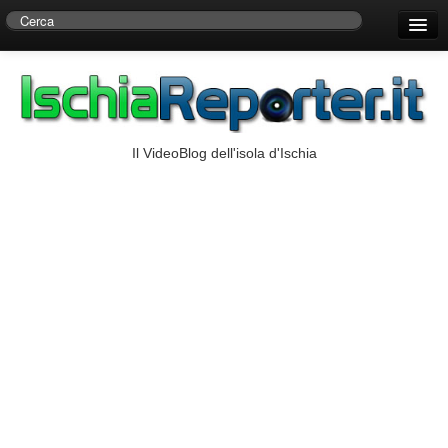
Home
Centro di Ricerche Storiche D’Ambra
Numeri Utili
Il VideoBlog dell'isola d'Ischia