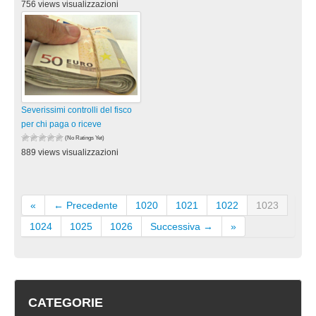
756 views visualizzazioni
Severissimi controlli del fisco
per chi paga o riceve
(No Ratings Yet)
889 views visualizzazioni
«
← Precedente
1020
1021
1022
1023
1024
1025
1026
Successiva →
»
CATEGORIE