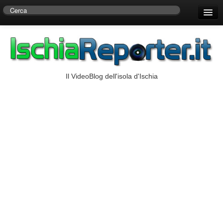
Home
Centro di Ricerche Storiche D’Ambra
Numeri Utili
Il VideoBlog dell'isola d'Ischia