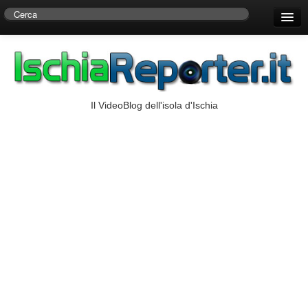
Home
Centro di Ricerche Storiche D’Ambra
Numeri Utili
Il VideoBlog dell'isola d'Ischia