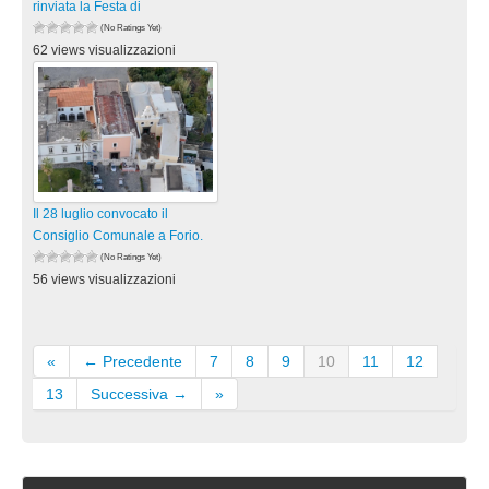
rinviata la Festa di
(No Ratings Yet)
62 views visualizzazioni
Il 28 luglio convocato il
Consiglio Comunale a Forio.
(No Ratings Yet)
56 views visualizzazioni
«
← Precedente
7
8
9
10
11
12
13
Successiva →
»