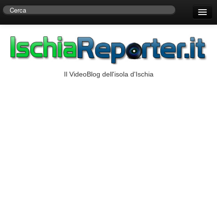
Home
Centro di Ricerche Storiche D’Ambra
Numeri Utili
Il VideoBlog dell'isola d'Ischia