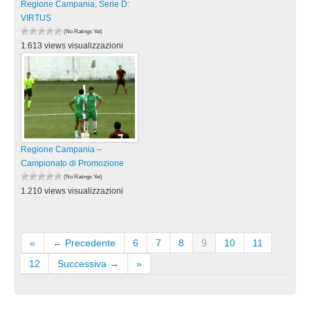
Regione Campania, Serie D:
VIRTUS
(No Ratings Yet)
1.613 views visualizzazioni
Regione Campania –
Campionato di Promozione
(No Ratings Yet)
1.210 views visualizzazioni
«
← Precedente
6
7
8
9
10
11
12
Successiva →
»