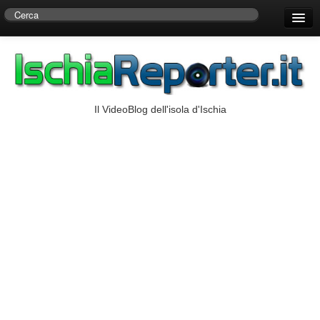
Home
Centro di Ricerche Storiche D’Ambra
Numeri Utili
Il VideoBlog dell'isola d'Ischia