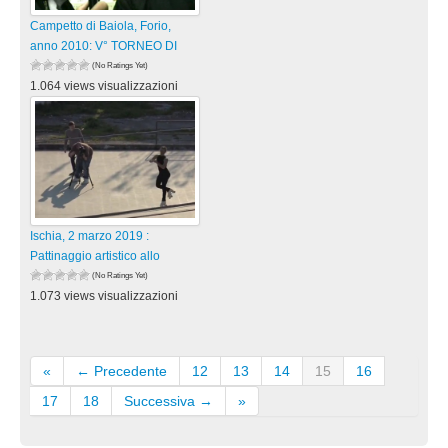
Campetto di Baiola, Forio,
anno 2010: V° TORNEO DI
(No Ratings Yet)
1.064 views visualizzazioni
Ischia, 2 marzo 2019 :
Pattinaggio artistico allo
(No Ratings Yet)
1.073 views visualizzazioni
«
← Precedente
12
13
14
15
16
17
18
Successiva →
»