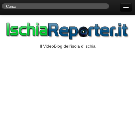
Home
Centro di Ricerche Storiche D’Ambra
Numeri Utili
Il VideoBlog dell'isola d'Ischia