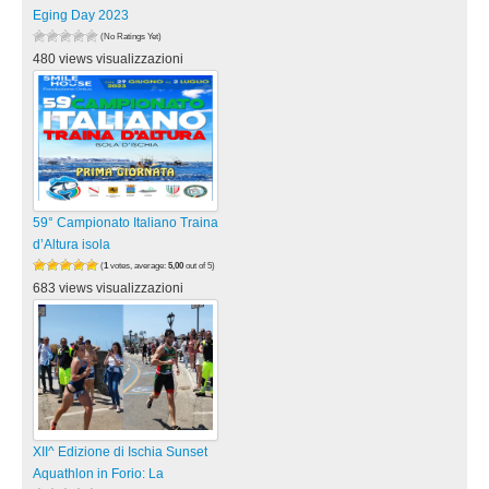
Eging Day 2023
(No Ratings Yet)
480 views visualizzazioni
59° Campionato Italiano Traina
d’Altura isola
(
1
votes, average:
5,00
out of 5)
683 views visualizzazioni
XII^ Edizione di Ischia Sunset
Aquathlon in Forio: La