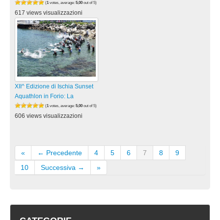
(
1
votes, average:
5,00
out of 5)
617 views visualizzazioni
XII^ Edizione di Ischia Sunset
Aquathlon in Forio: La
(
1
votes, average:
5,00
out of 5)
606 views visualizzazioni
«
← Precedente
4
5
6
7
8
9
10
Successiva →
»