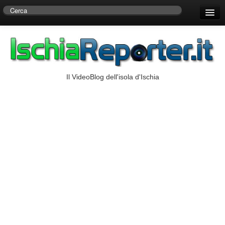
Home
Centro di Ricerche Storiche D’Ambra
Numeri Utili
Il VideoBlog dell'isola d'Ischia