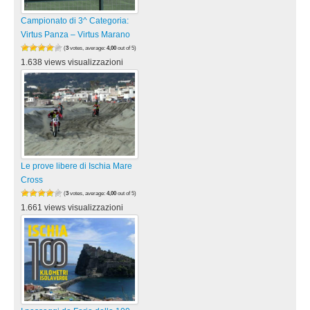
Campionato di 3^ Categoria:
Virtus Panza – Virtus Marano
(
3
votes, average:
4,00
out of 5)
1.638 views visualizzazioni
Le prove libere di Ischia Mare
Cross
(
3
votes, average:
4,00
out of 5)
1.661 views visualizzazioni