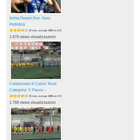
Ischia Dream Run: Gara
Podistica
(
3
votes, average:
4,00
out of 5)
1.676 views visualizzazioni
Campionato di Calcio Terza
Categoria: V. Panza –
(
3
votes, average:
4,00
out of 5)
1.789 views visualizzazioni