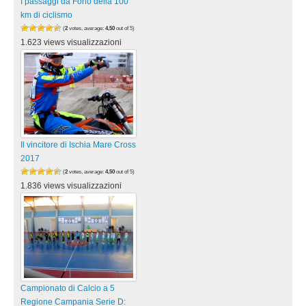
I passaggi da Forio della 100
km di ciclismo
(
2
votes, average:
4,50
out of 5)
1.623 views visualizzazioni
Il vincitore di Ischia Mare Cross
2017
(
2
votes, average:
4,50
out of 5)
1.836 views visualizzazioni
Campionato di Calcio a 5
Regione Campania Serie D: