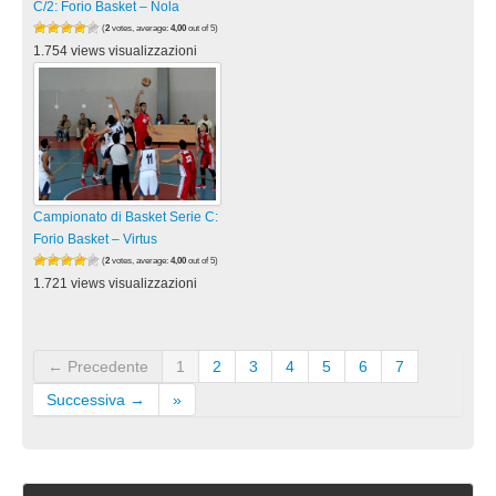
C/2: Forio Basket – Nola
(
2
votes, average:
4,00
out of 5)
1.754 views visualizzazioni
Campionato di Basket Serie C:
Forio Basket – Virtus
(
2
votes, average:
4,00
out of 5)
1.721 views visualizzazioni
← Precedente
1
2
3
4
5
6
7
Successiva →
»