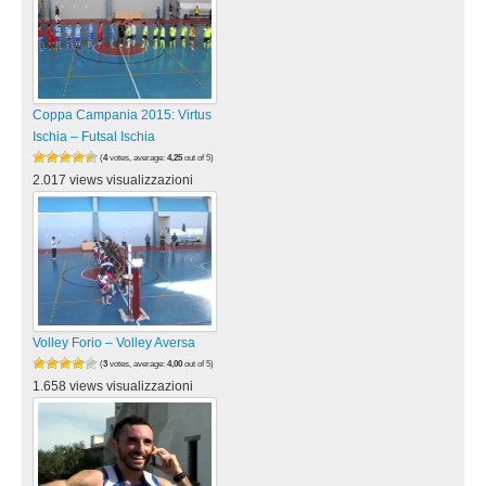
Coppa Campania 2015: Virtus
Ischia – Futsal Ischia
(
4
votes, average:
4,25
out of 5)
2.017 views visualizzazioni
Volley Forio – Volley Aversa
(
3
votes, average:
4,00
out of 5)
1.658 views visualizzazioni