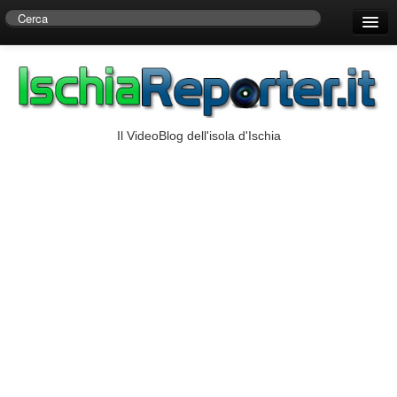
Home
Centro di Ricerche Storiche D’Ambra
Numeri Utili
Il VideoBlog dell'isola d'Ischia