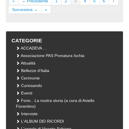
«
← Precedente
1
2
3
4
5
6
7
Successiva →
»
CATEGORIE
ACCADEVA …
Associazione PAS Pronatura Ischia
Attualità
Bellezze d'Italia
Cerimonie
Curiosando
Eventi
Forio…La nostra storia (a cura di Aniello
Fiorentino)
Interviste
L'ALBUM DEI RICORDI
L'angolo di Vicente Schiano