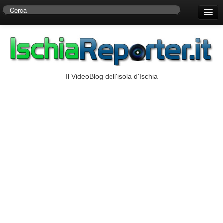
Home
Centro di Ricerche Storiche D’Ambra
Numeri Utili
Il VideoBlog dell'isola d'Ischia