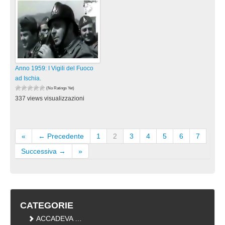
Anno 1959: I Vigili del Fuoco
ad Ischia.
(No Ratings Yet)
337 views visualizzazioni
«
← Precedente
1
2
3
4
5
6
7
Successiva →
»
CATEGORIE
ACCADEVA …