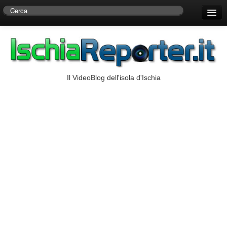
Home
Centro di Ricerche Storiche D’Ambra
Numeri Utili
Il VideoBlog dell'isola d'Ischia