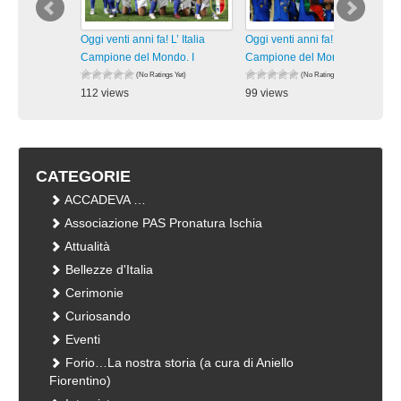
Oggi venti anni fa! L’ Italia
Oggi venti anni fa! L’ Italia
Campione del Mondo. I
Campione del Mondo. I
(No Ratings Yet)
(No Ratings Yet)
112 views
99 views
visualizzazioni
visualizzazioni
CATEGORIE
ACCADEVA …
Associazione PAS Pronatura Ischia
Attualità
Bellezze d'Italia
Cerimonie
Curiosando
Eventi
Forio…La nostra storia (a cura di Aniello
Fiorentino)