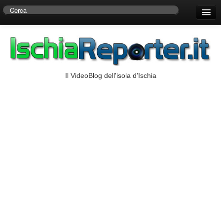
Home
Centro di Ricerche Storiche D’Ambra
Numeri Utili
Il VideoBlog dell'isola d'Ischia