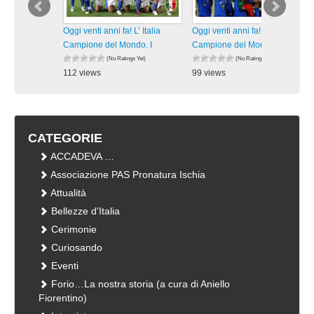
Oggi venti anni fa! L’ Italia
Oggi venti anni fa! L’ Italia
Campione del Mondo. I
Campione del Mondo. I
(No Ratings Yet)
(No Ratings Yet)
112 views
99 views
visualizzazioni
visualizzazioni
CATEGORIE
ACCADEVA …
Associazione PAS Pronatura Ischia
Attualità
Bellezze d'Italia
Cerimonie
Curiosando
Eventi
Forio…La nostra storia (a cura di Aniello
Fiorentino)