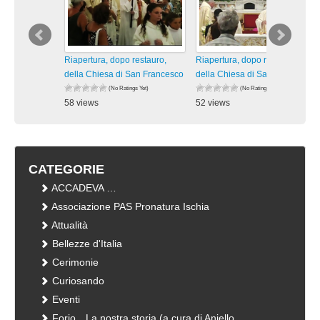
Riapertura, dopo restauro,
Riapertura, dopo restauro,
della Chiesa di San Francesco
della Chiesa di San Francesco
(No Ratings Yet)
(No Ratings Yet)
58 views
52 views
visualizzazioni
visualizzazioni
CATEGORIE
ACCADEVA …
Associazione PAS Pronatura Ischia
Attualità
Bellezze d'Italia
Cerimonie
Curiosando
Eventi
Forio…La nostra storia (a cura di Aniello