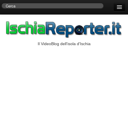
Home
Centro di Ricerche Storiche D’Ambra
Numeri Utili
Il VideoBlog dell'isola d'Ischia