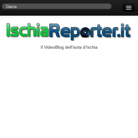
Home
Centro di Ricerche Storiche D’Ambra
Numeri Utili
Il VideoBlog dell'isola d'Ischia