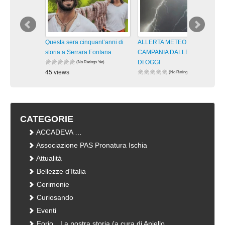
Questa sera cinquant’anni di
ALLERTA METEO GIALLA IN
storia a Serrara Fontana.
CAMPANIA DALLE 13 ALLE 21
DI OGGI
(No Ratings Yet)
45 views
(No Ratings Yet)
visualizzazioni
70 views
visualizzazioni
CATEGORIE
ACCADEVA …
Associazione PAS Pronatura Ischia
Attualità
Bellezze d'Italia
Cerimonie
Curiosando
Eventi
Forio…La nostra storia (a cura di Aniello