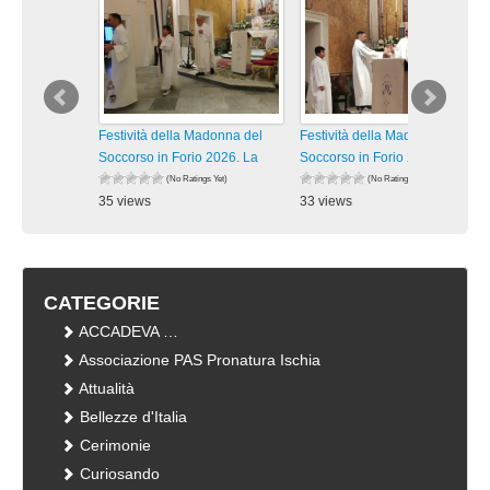
Festività della Madonna del
Festività della Madonna del
Soccorso in Forio 2026. La
Soccorso in Forio 2026. La
(No Ratings Yet)
(No Ratings Yet)
35 views
33 views
visualizzazioni
visualizzazioni
CATEGORIE
ACCADEVA …
Associazione PAS Pronatura Ischia
Attualità
Bellezze d'Italia
Cerimonie
Curiosando