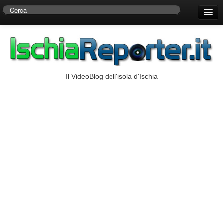
Home
Centro di Ricerche Storiche D’Ambra
Numeri Utili
Il VideoBlog dell'isola d'Ischia