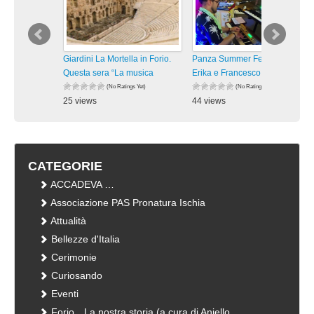
Giardini La Mortella in Forio.
Panza Summer Fest 2026.
Questa sera “La musica
Erika e Francesco in “Vivo
(No Ratings Yet)
(No Ratings Yet)
25 views
44 views
visualizzazioni
visualizzazioni
CATEGORIE
ACCADEVA …
Associazione PAS Pronatura Ischia
Attualità
Bellezze d'Italia
Cerimonie
Curiosando
Eventi
Forio…La nostra storia (a cura di Aniello