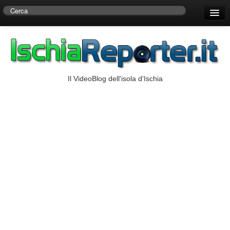
Home
Centro di Ricerche Storiche D’Ambra
Numeri Utili
Il VideoBlog dell'isola d'Ischia