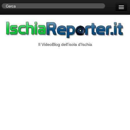
Home
Centro di Ricerche Storiche D’Ambra
Numeri Utili
Il VideoBlog dell'isola d'Ischia