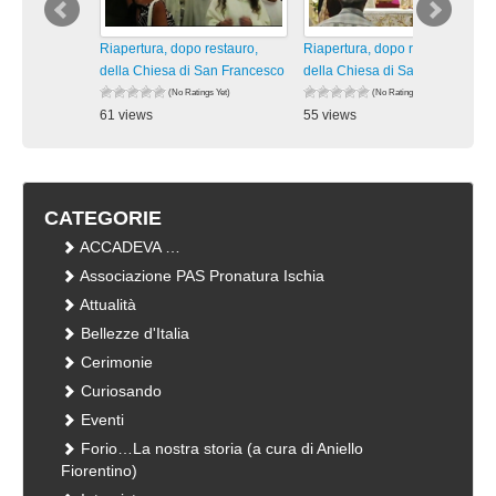
Riapertura, dopo restauro,
Riapertura, dopo restauro,
della Chiesa di San Francesco
della Chiesa di San Francesco
(No Ratings Yet)
(No Ratings Yet)
61 views
55 views
visualizzazioni
visualizzazioni
CATEGORIE
ACCADEVA …
Associazione PAS Pronatura Ischia
Attualità
Bellezze d'Italia
Cerimonie
Curiosando
Eventi
Forio…La nostra storia (a cura di Aniello
Fiorentino)