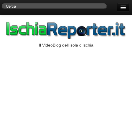
Home
Centro di Ricerche Storiche D’Ambra
Numeri Utili
Il VideoBlog dell'isola d'Ischia