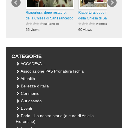
Riapertura, dopo restauro,
Riapertura, dopo restauro,
della Chiesa di San Francesco
della Chiesa di San Francesco
(No Ratings Yet)
(No Ratings Yet)
66 views
60 views
visualizzazioni
visualizzazioni
CATEGORIE
ACCADEVA …
Associazione PAS Pronatura Ischia
Attualità
Bellezze d'Italia
Cerimonie
Curiosando
Eventi
Forio…La nostra storia (a cura di Aniello
Fiorentino)