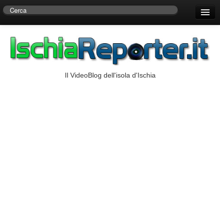
Home
Centro di Ricerche Storiche D’Ambra
Numeri Utili
Il VideoBlog dell'isola d'Ischia