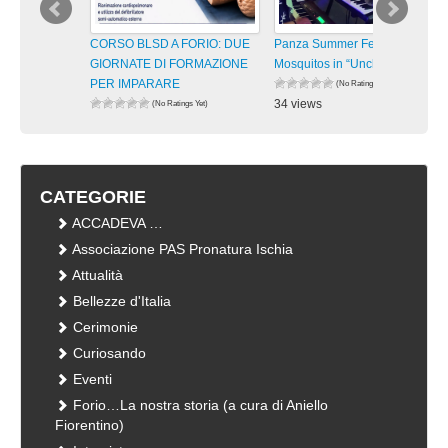
CORSO BLSD A FORIO: DUE
Panza Summer Fest 2026. The
GIORNATE DI FORMAZIONE
Mosquitos in “Unchained
PER IMPARARE
(No Ratings Yet)
34 views
(No Ratings Yet)
29 views
visualizzazioni
visualizzazioni
CATEGORIE
ACCADEVA …
Associazione PAS Pronatura Ischia
Attualità
Bellezze d'Italia
Cerimonie
Curiosando
Eventi
Forio…La nostra storia (a cura di Aniello
Fiorentino)