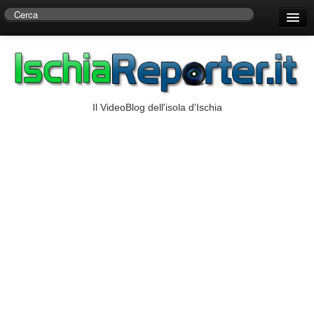
Home
Centro di Ricerche Storiche D’Ambra
Numeri Utili
Il VideoBlog dell'isola d'Ischia