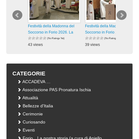
Festività della Madonna del
Festività della Madonna del
Soccorso in Forio 2026. La
Soccorso in Forio 2026. La
(No Ratings Yet)
(No Ratings Yet)
43 views
39 views
visualizzazioni
visualizzazioni
CATEGORIE
ACCADEVA …
Associazione PAS Pronatura Ischia
Attualità
Bellezze d'Italia
Cerimonie
Curiosando
Eventi
Forio…La nostra storia (a cura di Aniello