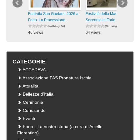
Festività San Gaetano 2026 a
Festività della Madonna del
Forio. La Processione.
Soccorso in Forio 2026. La
(No Ratings Yet)
(No Ratings Yet)
46 views
64 views
visualizzazioni
visualizzazioni
CATEGORIE
ACCADEVA …
Associazione PAS Pronatura Ischia
Attualità
Bellezze d'Italia
Cerimonie
Curiosando
Eventi
Forio…La nostra storia (a cura di Aniello
Fiorentino)