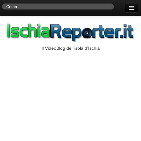
Home
Centro di Ricerche Storiche D’Ambra
Numeri Utili
Il VideoBlog dell'isola d'Ischia