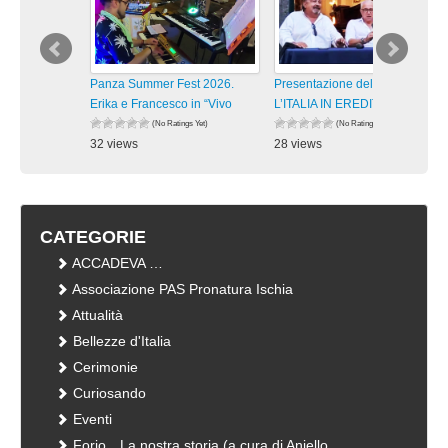
Panza Summer Fest 2026.
Presentazione del libro
Erika e Francesco in “Vivo
L’ITALIA IN EREDITA’.
(No Ratings Yet)
(No Ratings Yet)
32 views
28 views
visualizzazioni
visualizzazioni
CATEGORIE
ACCADEVA …
Associazione PAS Pronatura Ischia
Attualità
Bellezze d'Italia
Cerimonie
Curiosando
Eventi
Forio…La nostra storia (a cura di Aniello