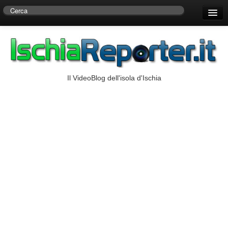
Home
Centro di Ricerche Storiche D’Ambra
Numeri Utili
Il VideoBlog dell'isola d'Ischia