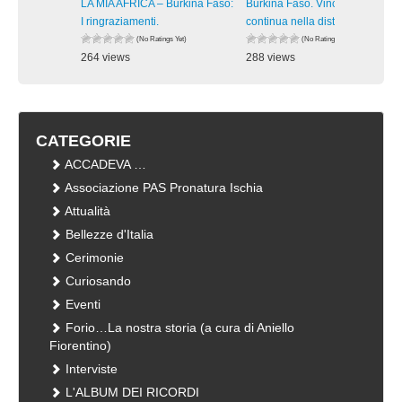
LA MIA AFRICA – Burkina Faso:
Burkina Faso. Vincenzo
I ringraziamenti.
continua nella distribuzione dei
(No Ratings Yet)
(No Ratings Yet)
264 views
288 views
visualizzazioni
visualizzazioni
CATEGORIE
ACCADEVA …
Associazione PAS Pronatura Ischia
Attualità
Bellezze d'Italia
Cerimonie
Curiosando
Eventi
Forio…La nostra storia (a cura di Aniello
Fiorentino)
Interviste
L'ALBUM DEI RICORDI