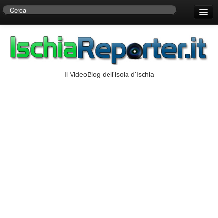
Home
Centro di Ricerche Storiche D’Ambra
Numeri Utili
Il VideoBlog dell'isola d'Ischia