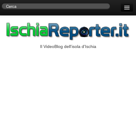
Home
Centro di Ricerche Storiche D’Ambra
Numeri Utili
Il VideoBlog dell'isola d'Ischia