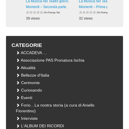
La Musica nel Teatro greco.
La Musica nel Teatro Greco.
Momenti – Seconda parte.
Momenti – Prima parte.
(No Ratings Yet)
(No Ratings Yet)
39 views
32 views
visualizzazioni
visualizzazioni
CATEGORIE
ACCADEVA …
Associazione PAS Pronatura Ischia
Attualità
Bellezze d'Italia
Cerimonie
Curiosando
Eventi
Forio…La nostra storia (a cura di Aniello
Fiorentino)
Interviste
L'ALBUM DEI RICORDI