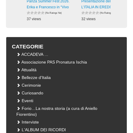
Panza Summer Fest 2026.
Presentazione del libro
Erika e Francesco in “Vivo
L’ITALIA IN EREDITA’.
(No Ratings Yet)
(No Ratings Yet)
37 views
32 views
visualizzazioni
visualizzazioni
CATEGORIE
ACCADEVA …
Associazione PAS Pronatura Ischia
Attualità
Bellezze d'Italia
Cerimonie
Curiosando
Eventi
Forio…La nostra storia (a cura di Aniello
Fiorentino)
Interviste
L'ALBUM DEI RICORDI