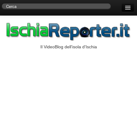
Home
Centro di Ricerche Storiche D’Ambra
Numeri Utili
Il VideoBlog dell'isola d'Ischia