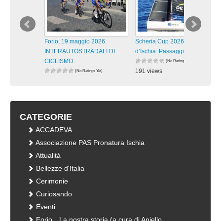
Forio, 19 maggio 2026.
Scheria Cup 2026 Isola
INTERAUTOSTRADALI DI
d’Ischia. Passaggi lungo la
CICLISMO
(No Ratings Yet)
191 views
(No Ratings Yet)
180 views
visualizzazioni
visualizzazioni
CATEGORIE
ACCADEVA …
Associazione PAS Pronatura Ischia
Attualità
Bellezze d'Italia
Cerimonie
Curiosando
Eventi
Forio…La nostra storia (a cura di Aniello