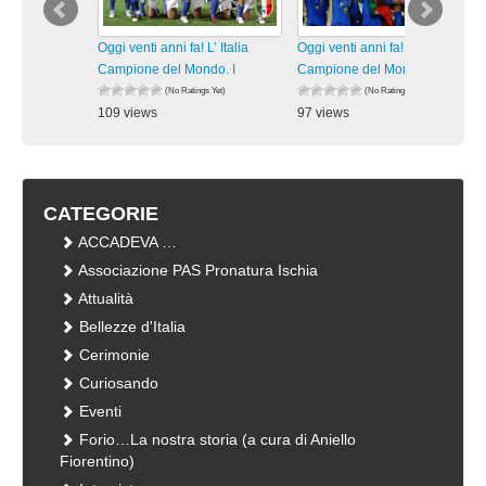
Oggi venti anni fa! L’ Italia
Oggi venti anni fa! L’ Italia
Campione del Mondo. I
Campione del Mondo. I
(No Ratings Yet)
(No Ratings Yet)
109 views
97 views
visualizzazioni
visualizzazioni
CATEGORIE
ACCADEVA …
Associazione PAS Pronatura Ischia
Attualità
Bellezze d'Italia
Cerimonie
Curiosando
Eventi
Forio…La nostra storia (a cura di Aniello
Fiorentino)