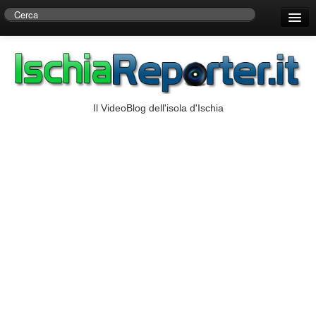
Home
Centro di Ricerche Storiche D’Ambra
Numeri Utili
Il VideoBlog dell'isola d'Ischia